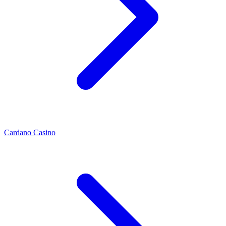
Cardano Casino