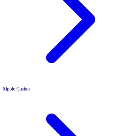
Ripple Casino