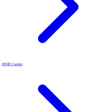
BNB Casino