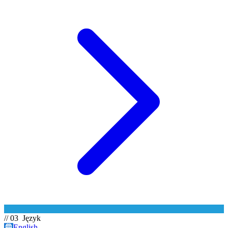
//
03
Język
English