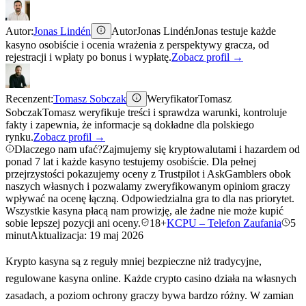
Autor:
Jonas Lindén
Autor
Jonas Lindén
Jonas testuje każde
kasyno osobiście i ocenia wrażenia z perspektywy gracza, od
rejestracji i wpłaty po bonus i wypłatę.
Zobacz profil
→
Recenzent:
Tomasz Sobczak
Weryfikator
Tomasz
Sobczak
Tomasz weryfikuje treści i sprawdza warunki, kontroluje
fakty i zapewnia, że informacje są dokładne dla polskiego
rynku.
Zobacz profil
→
Dlaczego nam ufać?
Zajmujemy się kryptowalutami i hazardem od
ponad 7 lat i każde kasyno testujemy osobiście. Dla pełnej
przejrzystości pokazujemy oceny z Trustpilot i AskGamblers obok
naszych własnych i pozwalamy zweryfikowanym opiniom graczy
wpływać na ocenę łączną. Odpowiedzialna gra to dla nas priorytet.
Wszystkie kasyna płacą nam prowizję, ale żadne nie może kupić
sobie lepszej pozycji ani oceny.
18+
KCPU – Telefon Zaufania
5
minut
Aktualizacja:
19 maj 2026
Krypto kasyna są z reguły mniej bezpieczne niż tradycyjne,
regulowane kasyna online. Każde crypto casino działa na własnych
zasadach, a poziom ochrony graczy bywa bardzo różny. W zamian