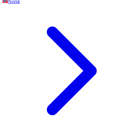
Norsk