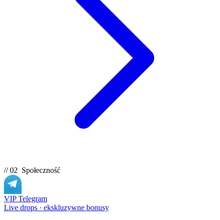
//
02
Społeczność
VIP Telegram
Live drops · ekskluzywne bonusy