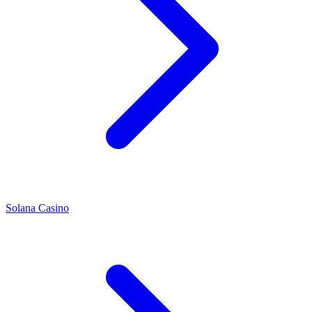
Solana Casino