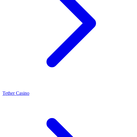
Tether Casino