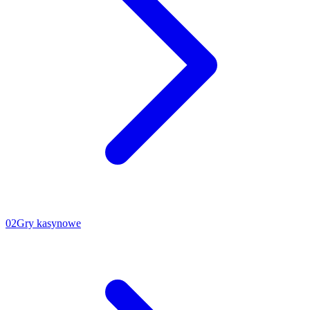
02
Gry kasynowe