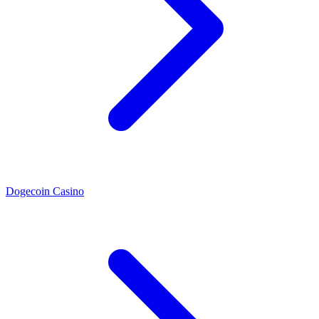
Dogecoin Casino