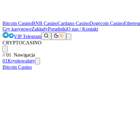
Bitcoin Casino
BNB Casino
Cardano Casino
Dogecoin Casino
Ethereu
Gry kasynowe
Zakłady
Poradniki
O nas / Kontakt
VIP Telegram
CRYPTOCASINO
//
01
Nawigacja
01
Kryptowaluty
Bitcoin Casino