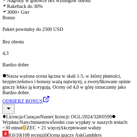
Nagrody w gotówce bez wymogów obrotu
Rakeback do 30%
3000+ Gier
Bonus
Pakiet powitalny do 2500 USD
Bez obrotu
4,3
Bardzo dobre
Nasza ważona ocena łączna w skali 1-5, w której płatności,
bezpieczeństwo i bonusy ważą najwięcej, a zweryfikowane opinie
graczy lekko ją korygują. Oceny od 4,0 w górę oznaczamy jako
Bardzo dobre.
ODBIERZ BONUS
Licencja:
Curaçao
Numer licencji: OGL/2024/328/0599
Wypłata:
Natychmiastowa
Średni czas wypłaty w naszych testach:
~30 minut
ZEC + 21 więcej
Akceptowane waluty
8,6
/10
(
108
recenzji
)
Ocena graczy AskGamblers