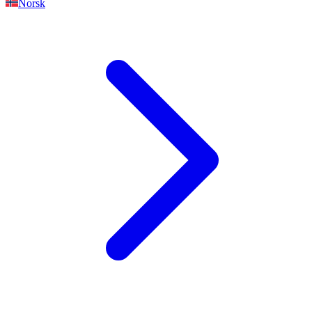
Norsk