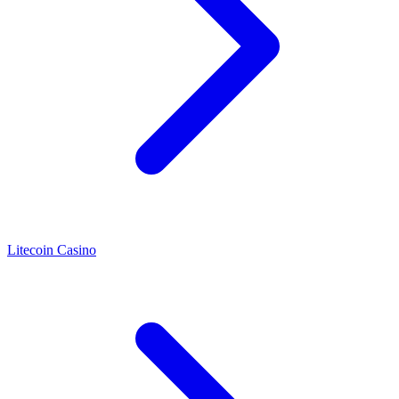
Litecoin Casino