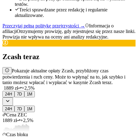
testów.
Treści sprawdzane przez redakcję i regularnie
aktualizowane.
Przeczytaj pełną politykę przejrzystości
→
Informacja o
afiliacji
Otrzymujemy prowizję, gdy rejestrujesz się przez nasze linki.
Prowizja nie wpływa na oceny ani analizy redakcyjne.
Zcash teraz
Pokazuje aktualne opłaty Zcash, przybliżony czas
potwierdzenia i ruch ceny. Może to wpłynąć na to, jak szybko i
tanio możesz wpłacać i wypłacać w kasynie Zcash teraz.
1889 zł
+2,5%
24H
7D
1M
24H
7D
1M
Cena ZEC
1889 zł
+2,5%
Czas bloku