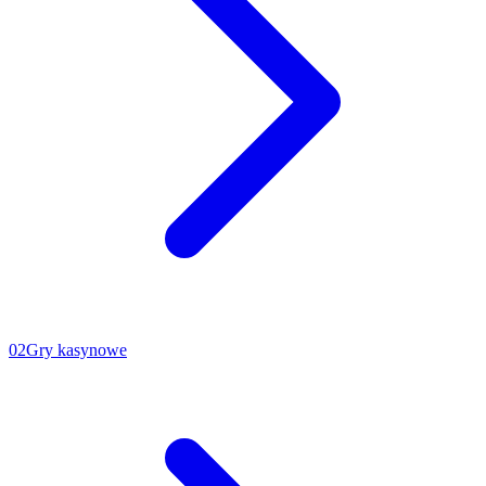
02
Gry kasynowe