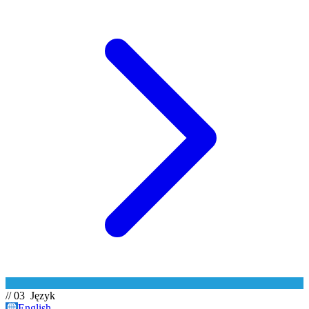
//
03
Język
English