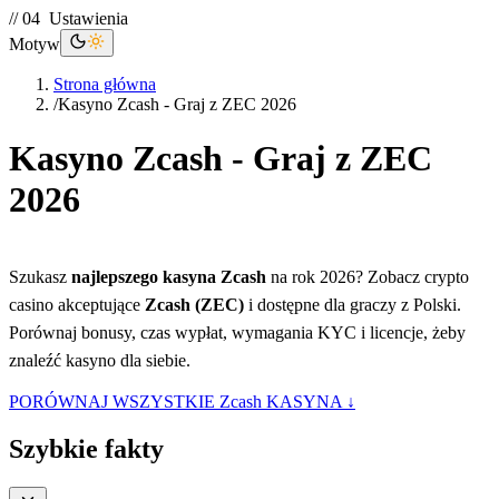
//
04
Ustawienia
Motyw
Strona główna
/
Kasyno Zcash - Graj z ZEC 2026
Kasyno Zcash - Graj z ZEC
2026
Szukasz
najlepszego kasyna Zcash
na rok 2026? Zobacz crypto
casino akceptujące
Zcash (ZEC)
i dostępne dla graczy z Polski.
Porównaj bonusy, czas wypłat, wymagania KYC i licencje, żeby
znaleźć kasyno dla siebie.
PORÓWNAJ WSZYSTKIE Zcash KASYNA
↓
Szybkie fakty