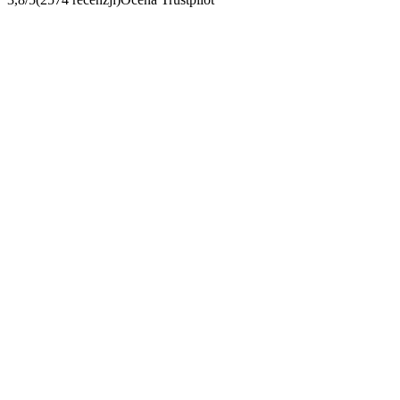
Cardano
Avalanche
Bitcoin
Binance
Bitcoin
Dai
Dash
Dogecoin
Polkadot
Cash
Coin
Min. depozyt
3,72 zł
Min. wypłata
0,00001 BTC
Szybkość wypłaty
Natychmiastowa
VPN dozwolony
KYC wymagane