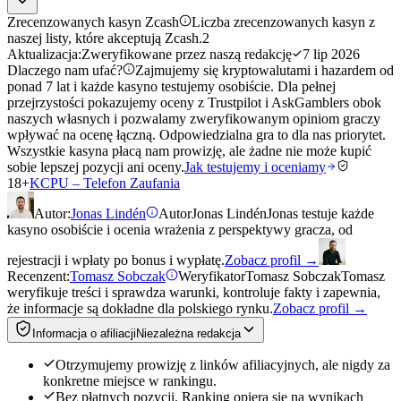
Zrecenzowanych kasyn Zcash
Liczba zrecenzowanych kasyn z
naszej listy, które akceptują Zcash.
2
Aktualizacja:
Zweryfikowane przez naszą redakcję
7 lip 2026
Dlaczego nam ufać?
Zajmujemy się kryptowalutami i hazardem od
ponad 7 lat i każde kasyno testujemy osobiście. Dla pełnej
przejrzystości pokazujemy oceny z Trustpilot i AskGamblers obok
naszych własnych i pozwalamy zweryfikowanym opiniom graczy
wpływać na ocenę łączną. Odpowiedzialna gra to dla nas priorytet.
Wszystkie kasyna płacą nam prowizję, ale żadne nie może kupić
sobie lepszej pozycji ani oceny.
Jak testujemy i oceniamy
18+
KCPU – Telefon Zaufania
Autor:
Jonas Lindén
Autor
Jonas Lindén
Jonas testuje każde
kasyno osobiście i ocenia wrażenia z perspektywy gracza, od
rejestracji i wpłaty po bonus i wypłatę.
Zobacz profil
→
Recenzent:
Tomasz Sobczak
Weryfikator
Tomasz Sobczak
Tomasz
weryfikuje treści i sprawdza warunki, kontroluje fakty i zapewnia,
że informacje są dokładne dla polskiego rynku.
Zobacz profil
→
Informacja o afiliacji
Niezależna redakcja
Otrzymujemy prowizję z linków afiliacyjnych, ale nigdy za
konkretne miejsce w rankingu.
Bez płatnych pozycji. Ranking opiera się na wynikach