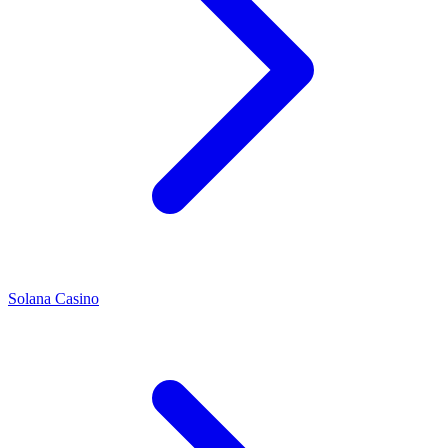
Solana Casino