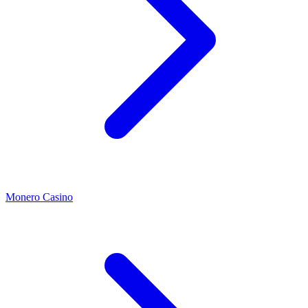
Monero Casino