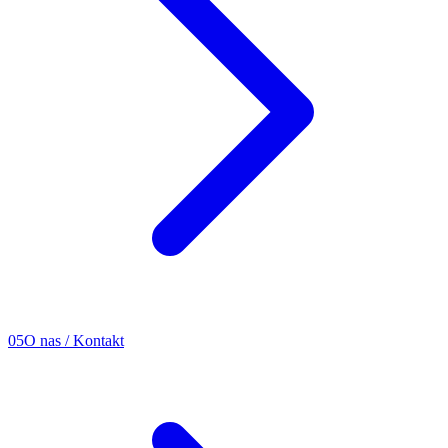
05
O nas / Kontakt