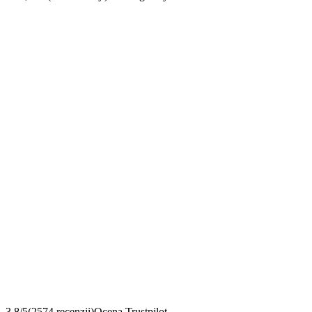
3,8
/5
(
2574
recenzji
)
Ocena Trustpilot